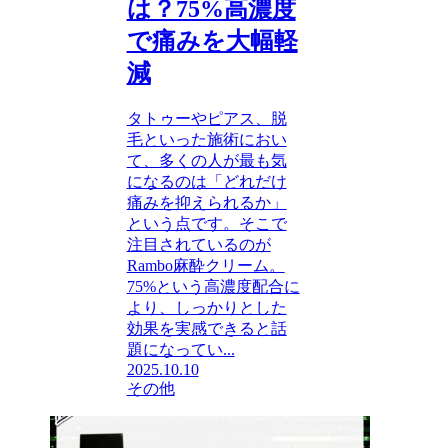
は？75%高濃度
で痛みを大幅軽
減
タトゥーやピアス、脱
毛といった施術におい
て、多くの人が最も気
になるのは「どれだけ
痛みを抑えられるか」
という点です。そこで
注目されているのが
Rambo麻酔クリーム。
75%という高濃度配合に
より、しっかりとした
効果を実感できると話
題になってい...
2025.10.10
その他