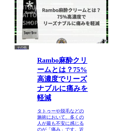
その他
Rambo麻酔クリ
ームとは？75%
高濃度でリーズ
ナブルに痛みを
軽減
タトゥーや脱毛などの
施術において、多くの
人が最も不安に感じる
のが「痛み」です。近