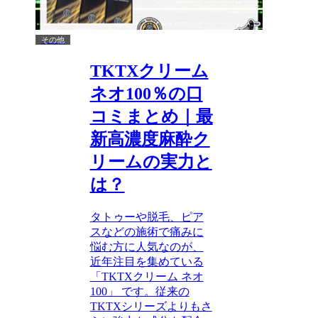
その他
TKTXクリーム
ネオ100％の口
コミまとめ｜最
新高濃度麻酔ク
リームの実力と
は？
タトゥーや脱毛、ピア
スなどの施術で痛みに
悩む方に人気なのが、
近年注目を集めている
「TKTXクリーム ネオ
100」 です。従来の
TKTXシリーズよりもさ