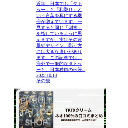
近年、日本でも「タト
ゥー」と「和彫り」と
いう言葉を耳にする機
会が増えています。一
見すると同じ「刺青」
を指しているように思
えますが、実はその背
景やデザイン、彫り方
には大きな違いがあり
ます。この記事では、
海外で一般的なタトゥ
ーと、日本独自の伝統...
2025.10.13
その他