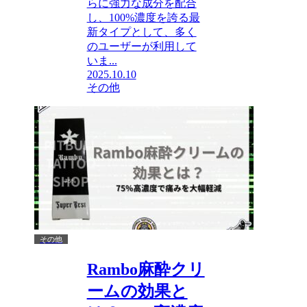
らに強力な成分を配合
し、100%濃度を誇る最
新タイプとして、多く
のユーザーが利用して
いま...
2025.10.10
その他
その他
Rambo麻酔クリ
ームの効果と