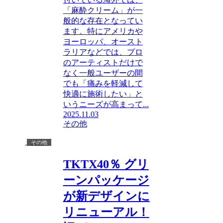
「麻酔クリーム」が一
般的な存在となってい
ます。特にアメリカや
ヨーロッパ、オースト
ラリアなどでは、プロ
のアーティストだけで
なく一般ユーザーの間
でも「痛みを軽減して
快適に施術したい」と
いうニーズが高まって...
2025.11.03
その他
その他
TKTX40％ グリ
ーンパッケージ
が新デザインに
リニューアル！