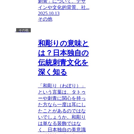
刺青」について、デザ
インや文化的背景、社...
2025.10.13
その他
その他
和彫りの意味と
は？日本独自の
伝統刺青文化を
深く知る
「和彫り（わぼり）」
という言葉は、タトゥ
ーや刺青に関心を持っ
た方なら一度は耳にし
たことがあるのではな
いでしょうか。和彫り
は単なる装飾ではな
く、日本独自の美意識