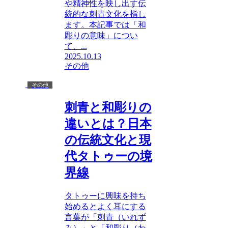
や精神性を映し出す伝
統的な刺青文化を指し
ます。本記事では「和
彫りの意味」につい
て、...
2025.10.13
その他
その他
刺青と和彫りの
違いとは？日本
の伝統文化と現
代タトゥーの境
界線
タトゥーに興味を持ち
始めるとよく耳にする
言葉が「刺青（いれず
み）」と「和彫り（わ