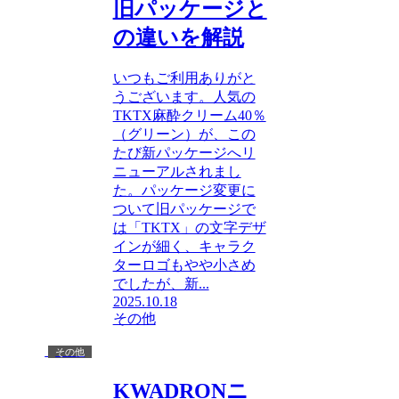
旧パッケージと
の違いを解説
いつもご利用ありがと
うございます。人気の
TKTX麻酔クリーム40％
（グリーン）が、この
たび新パッケージへリ
ニューアルされまし
た。パッケージ変更に
ついて旧パッケージで
は「TKTX」の文字デザ
インが細く、キャラク
ターロゴもやや小さめ
でしたが、新...
2025.10.18
その他
その他
KWADRONニ