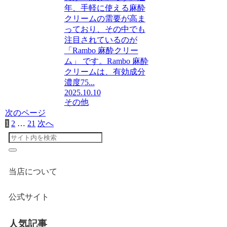
年、手軽に使える麻酔
クリームの需要が高ま
っており、その中でも
注目されているのが
「Rambo 麻酔クリー
ム」 です。Rambo 麻酔
クリームは、有効成分
濃度75...
2025.10.10
その他
次のページ
1
2
…
21
次へ
当店について
公式サイト
人気記事