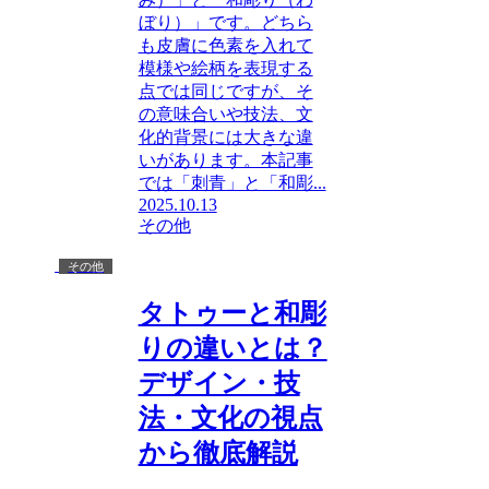
ぼり）」です。どちら
も皮膚に色素を入れて
模様や絵柄を表現する
点では同じですが、そ
の意味合いや技法、文
化的背景には大きな違
いがあります。本記事
では「刺青」と「和彫...
2025.10.13
その他
その他
タトゥーと和彫
りの違いとは？
デザイン・技
法・文化の視点
から徹底解説