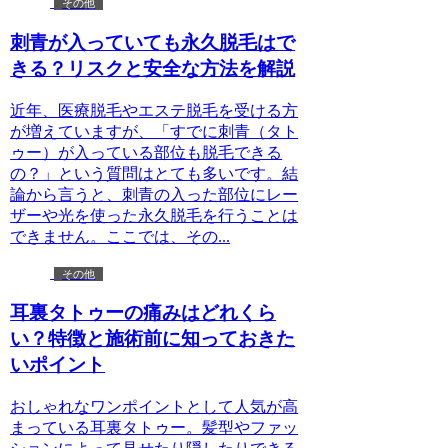
その他
刺青が入っていても永久脱毛はで
きる？リスクと安全な方法を解説
近年、医療脱毛やエステ脱毛を受ける方
が増えていますが、「すでに刺青（タト
ゥー）が入っている部位も脱毛できる
の？」という質問はとても多いです。結
論から言うと、刺青の入った部位にレー
ザーや光を使った永久脱毛を行うことは
できません。ここでは、その...
その他
耳裏タトゥーの痛みはどれくら
い？特徴と施術前に知っておきた
いポイント
おしゃれなワンポイントとして人気が高
まっている耳裏タトゥー。髪型やファッ