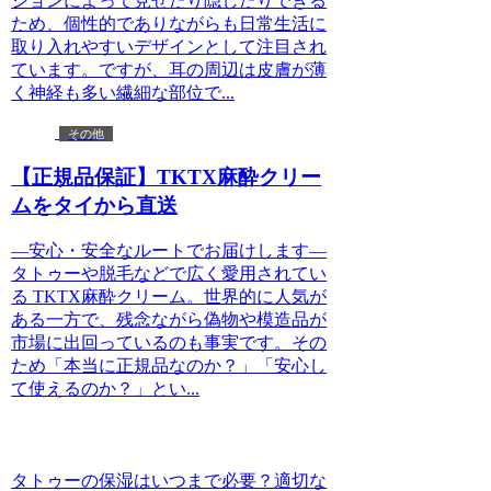
ションによって見せたり隠したりできる
ため、個性的でありながらも日常生活に
取り入れやすいデザインとして注目され
ています。ですが、耳の周辺は皮膚が薄
く神経も多い繊細な部位で...
その他
【正規品保証】TKTX麻酔クリー
ムをタイから直送
—安心・安全なルートでお届けします—
タトゥーや脱毛などで広く愛用されてい
る TKTX麻酔クリーム。世界的に人気が
ある一方で、残念ながら偽物や模造品が
市場に出回っているのも事実です。その
ため「本当に正規品なのか？」「安心し
て使えるのか？」とい...
タトゥーの保湿はいつまで必要？適切な