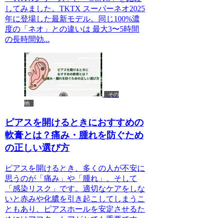
してみました。TKTX スーパーネオ2025
年に登場した最新モデル。同じ100%濃
度の「ネオ」との違いは 最大3〜5時間
の長時間効...
その
他
ピアスを開けるときにおすすめの
軟膏とは？痛み・腫れを防ぐため
の正しい選び方
ピアスを開けるとき、多くの人が不安に
思うのが「痛み」や「腫れ」、そして
「感染リスク」です。適切なケアをしな
いと赤みや化膿を引き起こしてしまうこ
ともあり、ピアスホールを安定させるた