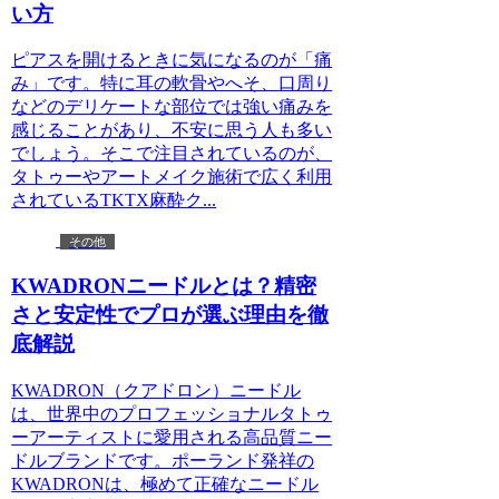
い方
ピアスを開けるときに気になるのが「痛
み」です。特に耳の軟骨やへそ、口周り
などのデリケートな部位では強い痛みを
感じることがあり、不安に思う人も多い
でしょう。そこで注目されているのが、
タトゥーやアートメイク施術で広く利用
されているTKTX麻酔ク...
その他
KWADRONニードルとは？精密
さと安定性でプロが選ぶ理由を徹
底解説
KWADRON（クアドロン）ニードル
は、世界中のプロフェッショナルタトゥ
ーアーティストに愛用される高品質ニー
ドルブランドです。ポーランド発祥の
KWADRONは、極めて正確なニードル