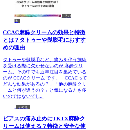
その
他
CCAC麻酔クリームの効果と特徴
とは？タトゥーや髭脱毛におすす
めの理由
タトゥーや髭脱毛など、痛みを伴う施術
を受ける際に欠かせないのが 麻酔クリ
ーム。その中でも近年注目を集めている
のが CCACクリーム です。「CCACって
どんな効果があるの？」「他の麻酔クリ
ームと何が違うの？」と気になる方も多
いのではないでし...
その他
ピアスの痛み止めにTKTX麻酔ク
リームは使える？特徴と安全な使