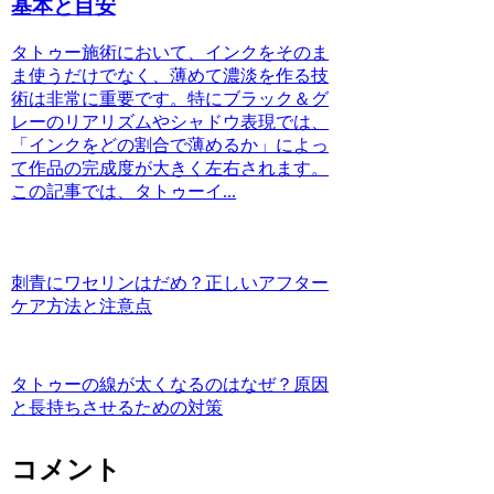
基本と目安
タトゥー施術において、インクをそのま
ま使うだけでなく、薄めて濃淡を作る技
術は非常に重要です。特にブラック＆グ
レーのリアリズムやシャドウ表現では、
「インクをどの割合で薄めるか」によっ
て作品の完成度が大きく左右されます。
この記事では、タトゥーイ...
刺青にワセリンはだめ？正しいアフター
ケア方法と注意点
タトゥーの線が太くなるのはなぜ？原因
と長持ちさせるための対策
コメント