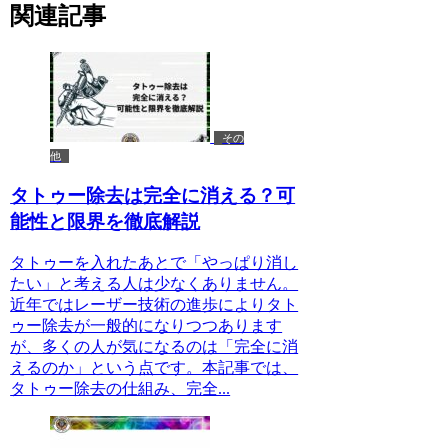
関連記事
その
他
タトゥー除去は完全に消える？可
能性と限界を徹底解説
タトゥーを入れたあとで「やっぱり消し
たい」と考える人は少なくありません。
近年ではレーザー技術の進歩によりタト
ゥー除去が一般的になりつつあります
が、多くの人が気になるのは「完全に消
えるのか」という点です。本記事では、
タトゥー除去の仕組み、完全...