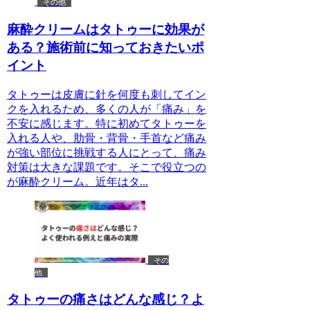
その他
麻酔クリームはタトゥーに効果が
ある？施術前に知っておきたいポ
イント
タトゥーは皮膚に針を何度も刺してイン
クを入れるため、多くの人が「痛み」を
不安に感じます。特に初めてタトゥーを
入れる人や、肋骨・背骨・手首など痛み
が強い部位に挑戦する人にとって、痛み
対策は大きな課題です。そこで役立つの
が麻酔クリーム。近年はタ...
その
他
タトゥーの痛さはどんな感じ？よ