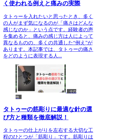
く使われる例えと痛みの実際
タトゥーを入れたいと思ったとき、多く
の人がまず気になるのが「痛さはどんな
感じなのか」という点です。経験者の声
を集めると、痛みの感じ方は人によって
異なるものの、多くの共通した“例え”が
あります。本記事では、タトゥーの痛さ
をどのように表現する人...
その
他
タトゥーの筋彫りに最適な針の選
び方と種類を徹底解説！
タトゥーの仕上がりを左右する大切な工
程のひとつが「筋彫り」です。筋彫りは