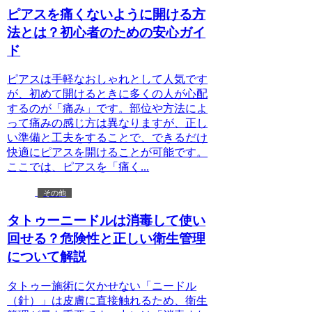
ピアスを痛くないように開ける方
法とは？初心者のための安心ガイ
ド
ピアスは手軽なおしゃれとして人気です
が、初めて開けるときに多くの人が心配
するのが「痛み」です。部位や方法によ
って痛みの感じ方は異なりますが、正し
い準備と工夫をすることで、できるだけ
快適にピアスを開けることが可能です。
ここでは、ピアスを「痛く...
その他
タトゥーニードルは消毒して使い
回せる？危険性と正しい衛生管理
について解説
タトゥー施術に欠かせない「ニードル
（針）」は皮膚に直接触れるため、衛生