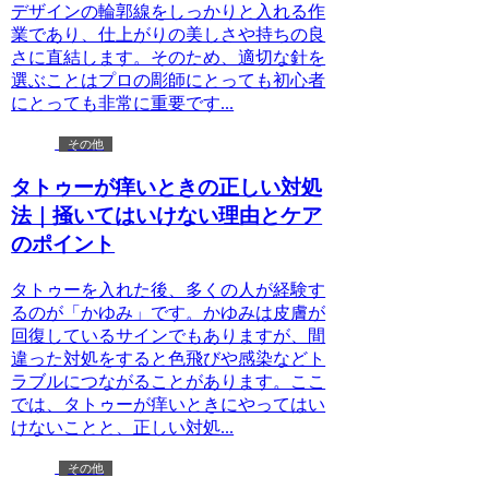
デザインの輪郭線をしっかりと入れる作
業であり、仕上がりの美しさや持ちの良
さに直結します。そのため、適切な針を
選ぶことはプロの彫師にとっても初心者
にとっても非常に重要です...
その他
タトゥーが痒いときの正しい対処
法｜掻いてはいけない理由とケア
のポイント
タトゥーを入れた後、多くの人が経験す
るのが「かゆみ」です。かゆみは皮膚が
回復しているサインでもありますが、間
違った対処をすると色飛びや感染などト
ラブルにつながることがあります。ここ
では、タトゥーが痒いときにやってはい
けないことと、正しい対処...
その他