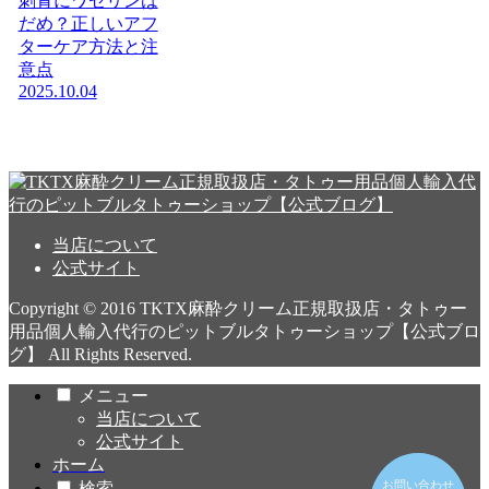
刺青にワセリンは
だめ？正しいアフ
ターケア方法と注
意点
2025.10.04
当店について
公式サイト
Copyright © 2016 TKTX麻酔クリーム正規取扱店・タトゥー
用品個人輸入代行のピットブルタトゥーショップ【公式ブロ
グ】 All Rights Reserved.
メニュー
当店について
公式サイト
ホーム
お問い合わせ
お問い合わせ
検索