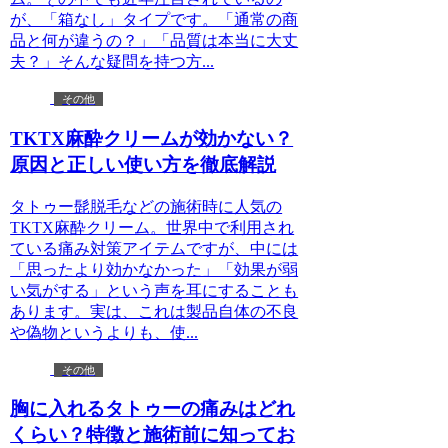
が、「箱なし」タイプです。「通常の商
品と何が違うの？」「品質は本当に大丈
夫？」そんな疑問を持つ方...
その他
TKTX麻酔クリームが効かない？
原因と正しい使い方を徹底解説
タトゥー髭脱毛などの施術時に人気の
TKTX麻酔クリーム。世界中で利用され
ている痛み対策アイテムですが、中には
「思ったより効かなかった」「効果が弱
い気がする」という声を耳にすることも
あります。実は、これは製品自体の不良
や偽物というよりも、使...
その他
胸に入れるタトゥーの痛みはどれ
くらい？特徴と施術前に知ってお