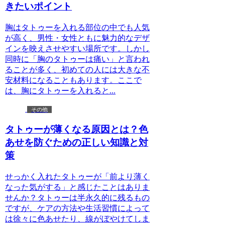
きたいポイント
胸はタトゥーを入れる部位の中でも人気
が高く、男性・女性ともに魅力的なデザ
インを映えさせやすい場所です。しかし
同時に「胸のタトゥーは痛い」と言われ
ることが多く、初めての人には大きな不
安材料になることもあります。ここで
は、胸にタトゥーを入れると...
その他
タトゥーが薄くなる原因とは？色
あせを防ぐための正しい知識と対
策
せっかく入れたタトゥーが「前より薄く
なった気がする」と感じたことはありま
せんか？タトゥーは半永久的に残るもの
ですが、ケアの方法や生活習慣によって
は徐々に色あせたり、線がぼやけてしま