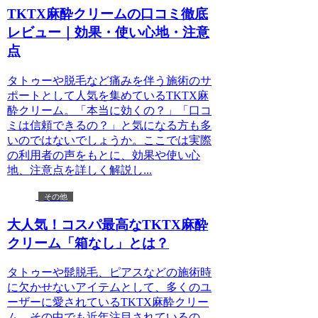
TKTX麻酔クリームの口コミ徹底
レビュー｜効果・使い心地・注意
点
タトゥーや脱毛など痛みを伴う施術のサ
ポートとして人気を集めているTKTX麻
酔クリーム。「本当に効くの？」「口コ
ミは信頼できるの？」と気になる方も多
いのではないでしょうか。ここでは実際
の利用者の声をもとに、効果や使い心
地、注意点を詳しく解説し...
その他
大人気！コスパ最高なTKTX麻酔
クリーム「箱なし」とは？
タトゥーや髭脱毛、ピアスなどの施術時
に欠かせないアイテムとして、多くのユ
ーザーに愛されているTKTX麻酔クリー
ム。その中でも近年注目されているの