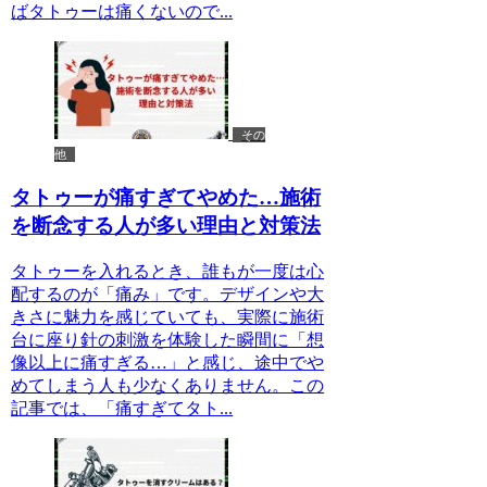
ばタトゥーは痛くないので...
その
他
タトゥーが痛すぎてやめた…施術
を断念する人が多い理由と対策法
タトゥーを入れるとき、誰もが一度は心
配するのが「痛み」です。デザインや大
きさに魅力を感じていても、実際に施術
台に座り針の刺激を体験した瞬間に「想
像以上に痛すぎる…」と感じ、途中でや
めてしまう人も少なくありません。この
記事では、「痛すぎてタト...