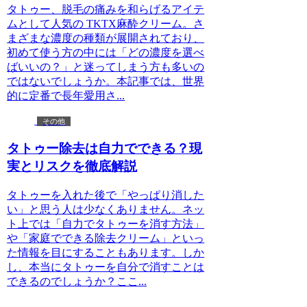
タトゥー、脱毛の痛みを和らげるアイテ
ムとして人気の TKTX麻酔クリーム。さ
まざまな濃度の種類が展開されており、
初めて使う方の中には「どの濃度を選べ
ばいいの？」と迷ってしまう方も多いの
ではないでしょうか。本記事では、世界
的に定番で長年愛用さ...
その他
タトゥー除去は自力でできる？現
実とリスクを徹底解説
タトゥーを入れた後で「やっぱり消した
い」と思う人は少なくありません。ネッ
ト上では「自力でタトゥーを消す方法」
や「家庭でできる除去クリーム」といっ
た情報を目にすることもあります。しか
し、本当にタトゥーを自分で消すことは
できるのでしょうか？ここ...