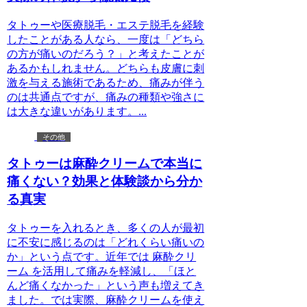
タトゥーや医療脱毛・エステ脱毛を経験
したことがある人なら、一度は「どちら
の方が痛いのだろう？」と考えたことが
あるかもしれません。どちらも皮膚に刺
激を与える施術であるため、痛みが伴う
のは共通点ですが、痛みの種類や強さに
は大きな違いがあります。...
その他
タトゥーは麻酔クリームで本当に
痛くない？効果と体験談から分か
る真実
タトゥーを入れるとき、多くの人が最初
に不安に感じるのは「どれくらい痛いの
か」という点です。近年では 麻酔クリ
ーム を活用して痛みを軽減し、「ほと
んど痛くなかった」という声も増えてき
ました。では実際、麻酔クリームを使え