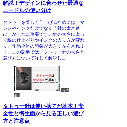
解説！デザインに合わせた最適な
ニードルの使い分け
タトゥーを美しく仕上げるためには、マ
シンやインクだけでなく「針の太さ選
び」が非常に重要です。針の太さによっ
て線の仕上がりやインクの入り方が変わ
り、作品全体の印象が大きく左右されま
す。この記事では、タトゥー針の太さと
選び方について詳しく解説し...
その
他
タトゥー針は使い捨てが基本！安
全性と衛生面から見る正しい選び
方と注意点