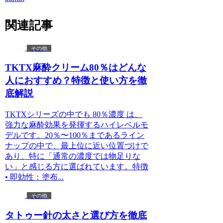
関連記事
その他
TKTX麻酔クリーム80％はどんな
人におすすめ？特徴と使い方を徹
底解説
TKTXシリーズの中でも 80％濃度 は、
強力な麻酔効果を発揮するハイレベルモ
デルです。20％〜100％まであるライン
ナップの中で、最上位に近い位置づけで
あり、特に「通常の濃度では物足りな
い」と感じる方に選ばれています。特徴
• 即効性：塗布...
その他
タトゥー針の太さと選び方を徹底