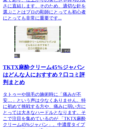
さに直結します。そのため、適切な針を
選ぶことはプロの彫師にとっても初心者
にとっても非常に重要です...
その
他
TKTX麻酔クリーム45%ジャパン
はどんな人におすすめ？口コミ評
判まとめ
タトゥーや脱毛の施術時に「痛みが不
安…」という声は少なくありません。特
に初めて挑戦する方や、痛みに弱い方に
とっては大きなハードルとなります。そ
こで注目を集めているのが 「TKTX麻酔
クリーム45%ジャパン」。中濃度タイプ