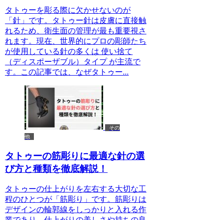
タトゥーを彫る際に欠かせないのが
「針」です。タトゥー針は皮膚に直接触
れるため、衛生面の管理が最も重要視さ
れます。現在、世界的にプロの彫師たち
が使用している針の多くは 使い捨て
（ディスポーザブル）タイプ が主流で
す。この記事では、なぜタトゥー...
その
他
タトゥーの筋彫りに最適な針の選
び方と種類を徹底解説！
タトゥーの仕上がりを左右する大切な工
程のひとつが「筋彫り」です。筋彫りは
デザインの輪郭線をしっかりと入れる作
業であり、仕上がりの美しさや持ちの良