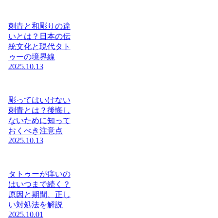
刺青と和彫りの違
いとは？日本の伝
統文化と現代タト
ゥーの境界線
2025.10.13
彫ってはいけない
刺青とは？後悔し
ないために知って
おくべき注意点
2025.10.13
タトゥーが痒いの
はいつまで続く？
原因と期間、正し
い対処法を解説
2025.10.01