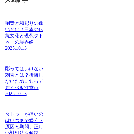
刺青と和彫りの違
いとは？日本の伝
統文化と現代タト
ゥーの境界線
2025.10.13
彫ってはいけない
刺青とは？後悔し
ないために知って
おくべき注意点
2025.10.13
タトゥーが痒いの
はいつまで続く？
原因と期間、正し
い対処法を解説