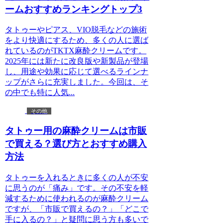
ームおすすめランキングトップ3
タトゥーやピアス、VIO脱毛などの施術
をより快適にするため、多くの人に選ば
れているのがTKTX麻酔クリームです。
2025年には新たに改良版や新製品が登場
し、用途や効果に応じて選べるラインナ
ップがさらに充実しました。今回は、そ
の中でも特に人気...
その他
タトゥー用の麻酔クリームは市販
で買える？選び方とおすすめ購入
方法
タトゥーを入れるときに多くの人が不安
に思うのが「痛み」です。その不安を軽
減するために使われるのが麻酔クリーム
ですが、「市販で買えるの？」「どこで
手に入るの？」と疑問に思う方も多いで