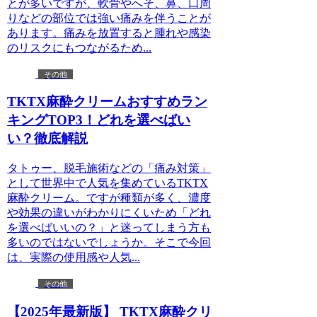
とが多いですが、軟骨やへそ、鼻、口周
りなどの部位では強い痛みを伴うことが
あります。痛みを放置すると腫れや感染
のリスクにもつながるため...
その他
TKTX麻酔クリームおすすめラン
キングTOP3！どれを選べばい
い？徹底解説
タトゥー、脱毛施術などの「痛み対策」
として世界中で人気を集めているTKTX
麻酔クリーム。ですが種類が多く、濃度
や効果の違いがわかりにくいため「どれ
を選べばいいの？」と迷ってしまう方も
多いのではないでしょうか。そこで今回
は、実際の使用感や人気...
その他
【2025年最新版】 TKTX麻酔クリ