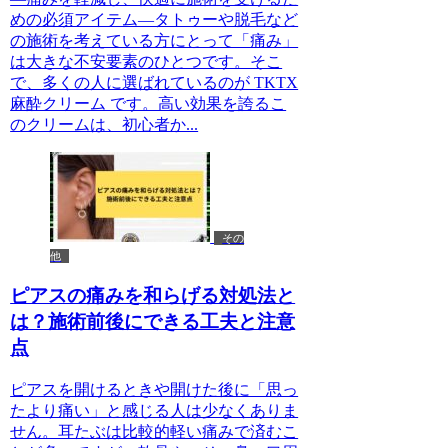
めの必須アイテム—タトゥーや脱毛など
の施術を考えている方にとって「痛み」
は大きな不安要素のひとつです。そこ
で、多くの人に選ばれているのが TKTX
麻酔クリーム です。高い効果を誇るこ
のクリームは、初心者か...
その
他
ピアスの痛みを和らげる対処法と
は？施術前後にできる工夫と注意
点
ピアスを開けるときや開けた後に「思っ
たより痛い」と感じる人は少なくありま
せん。耳たぶは比較的軽い痛みで済むこ