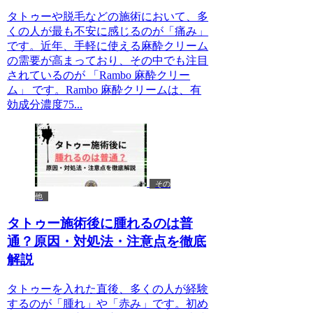
タトゥーや脱毛などの施術において、多
くの人が最も不安に感じるのが「痛み」
です。近年、手軽に使える麻酔クリーム
の需要が高まっており、その中でも注目
されているのが 「Rambo 麻酔クリー
ム」 です。Rambo 麻酔クリームは、有
効成分濃度75...
その
他
タトゥー施術後に腫れるのは普
通？原因・対処法・注意点を徹底
解説
タトゥーを入れた直後、多くの人が経験
するのが「腫れ」や「赤み」です。初め