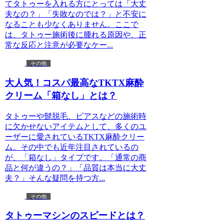
てタトゥーを入れる方にとっては「大丈
夫なの？」「失敗なのでは？」と不安に
なることも少なくありません。ここで
は、タトゥー施術後に腫れる原因や、正
常な反応と注意が必要なケー...
その他
大人気！コスパ最高なTKTX麻酔
クリーム「箱なし」とは？
タトゥーや髭脱毛、ピアスなどの施術時
に欠かせないアイテムとして、多くのユ
ーザーに愛されているTKTX麻酔クリー
ム。その中でも近年注目されているの
が、「箱なし」タイプです。「通常の商
品と何が違うの？」「品質は本当に大丈
夫？」そんな疑問を持つ方...
その他
タトゥーマシンのスピードとは？