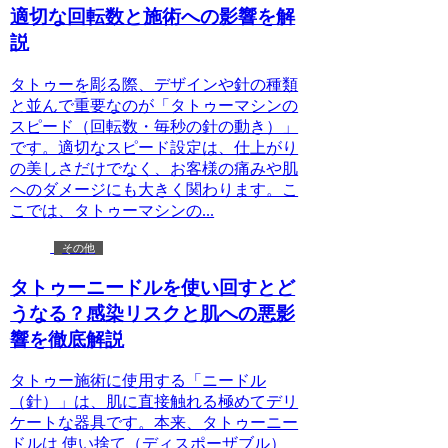
適切な回転数と施術への影響を解
説
タトゥーを彫る際、デザインや針の種類
と並んで重要なのが「タトゥーマシンの
スピード（回転数・毎秒の針の動き）」
です。適切なスピード設定は、仕上がり
の美しさだけでなく、お客様の痛みや肌
へのダメージにも大きく関わります。こ
こでは、タトゥーマシンの...
その他
タトゥーニードルを使い回すとど
うなる？感染リスクと肌への悪影
響を徹底解説
タトゥー施術に使用する「ニードル
（針）」は、肌に直接触れる極めてデリ
ケートな器具です。本来、タトゥーニー
ドルは 使い捨て（ディスポーザブル）