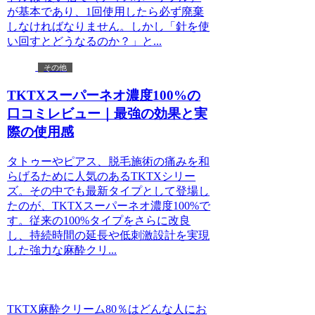
が基本であり、1回使用したら必ず廃棄
しなければなりません。しかし「針を使
い回すとどうなるのか？」と...
その他
TKTXスーパーネオ濃度100%の
口コミレビュー｜最強の効果と実
際の使用感
タトゥーやピアス、脱毛施術の痛みを和
らげるために人気のあるTKTXシリー
ズ。その中でも最新タイプとして登場し
たのが、TKTXスーパーネオ濃度100%で
す。従来の100%タイプをさらに改良
し、持続時間の延長や低刺激設計を実現
した強力な麻酔クリ...
TKTX麻酔クリーム80％はどんな人にお