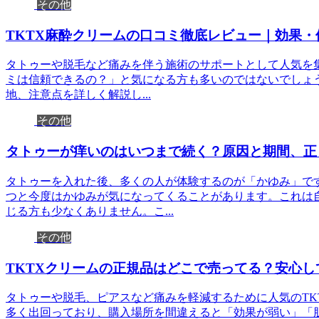
その他
TKTX麻酔クリームの口コミ徹底レビュー｜効果
タトゥーや脱毛など痛みを伴う施術のサポートとして人気を集
ミは信頼できるの？」と気になる方も多いのではないでしょ
地、注意点を詳しく解説し...
その他
タトゥーが痒いのはいつまで続く？原因と期間、正
タトゥーを入れた後、多くの人が体験するのが「かゆみ」で
つと今度はかゆみが気になってくることがあります。これは
じる方も少なくありません。こ...
その他
TKTXクリームの正規品はどこで売ってる？安心
タトゥーや脱毛、ピアスなど痛みを軽減するために人気のTK
多く出回っており、購入場所を間違えると「効果が弱い」「