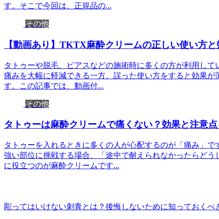
す。そこで今回は、正規品の...
その他
【動画あり】TKTX麻酔クリームの正しい使い方
タトゥーや脱毛、ピアスなどの施術時に多くの方が利用してい
痛みを大幅に軽減できる一方、誤った使い方をすると効果が
す。この記事では、動画付...
その他
タトゥーは麻酔クリームで痛くない？効果と注意点
タトゥーを入れるときに多くの人が心配するのが「痛み」で
強い部位に挑戦する場合、「途中で耐えられなかったらどう
に役立つのが麻酔クリームです...
彫ってはいけない刺青とは？後悔しないために知っておくべ