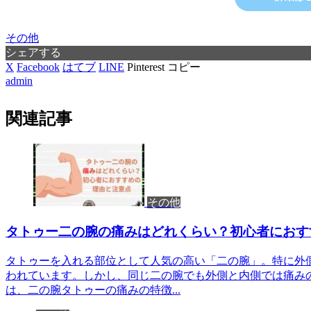
その他
シェアする
X
Facebook
はてブ
LINE
Pinterest
コピー
admin
関連記事
その他
タトゥー二の腕の痛みはどれくらい？初心者におす
タトゥーを入れる部位として人気の高い「二の腕」。特に外
われています。しかし、同じ二の腕でも外側と内側では痛み
は、二の腕タトゥーの痛みの特徴...