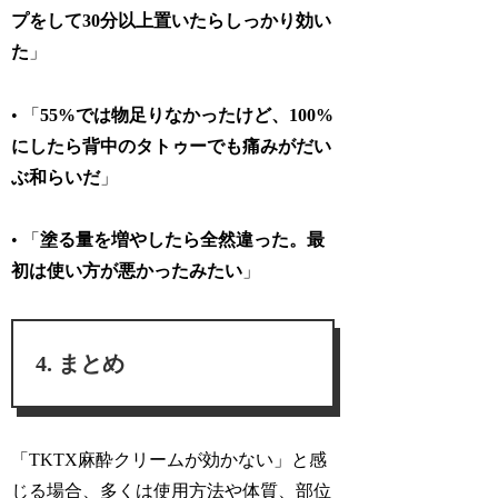
プをして30分以上置いたらしっかり効い
た
」
• 「
55%では物足りなかったけど、100%
にしたら背中のタトゥーでも痛みがだい
ぶ和らいだ
」
• 「
塗る量を増やしたら全然違った。最
初は使い方が悪かったみたい
」
まとめ
「
TKTX麻酔クリームが効かない
」と感
じる場合、多くは使用方法や体質、部位