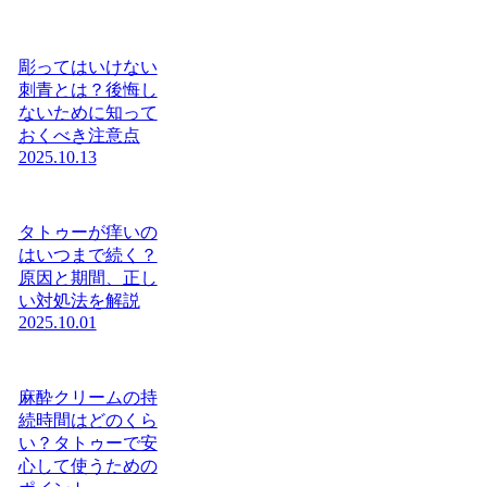
彫ってはいけない
刺青とは？後悔し
ないために知って
おくべき注意点
2025.10.13
タトゥーが痒いの
はいつまで続く？
原因と期間、正し
い対処法を解説
2025.10.01
麻酔クリームの持
続時間はどのくら
い？タトゥーで安
心して使うための