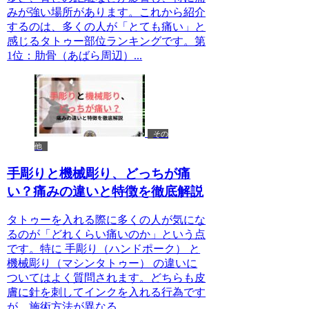
みが強い場所があります。これから紹介
するのは、多くの人が「とても痛い」と
感じるタトゥー部位ランキングです。第
1位：肋骨（あばら周辺）...
その
他
手彫りと機械彫り、どっちが痛
い？痛みの違いと特徴を徹底解説
タトゥーを入れる際に多くの人が気にな
るのが「どれくらい痛いのか」という点
です。特に 手彫り（ハンドポーク） と
機械彫り（マシンタトゥー） の違いに
ついてはよく質問されます。どちらも皮
膚に針を刺してインクを入れる行為です
が、施術方法が異なる...