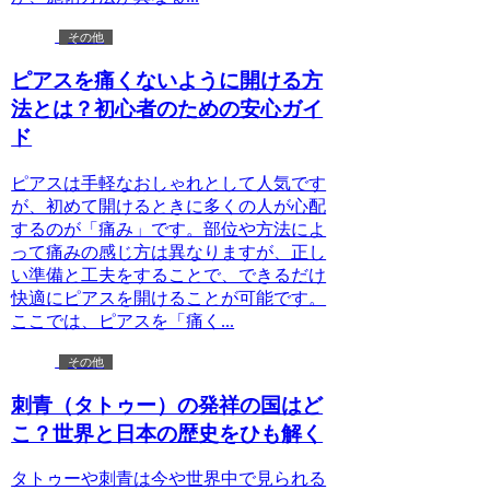
その他
ピアスを痛くないように開ける方
法とは？初心者のための安心ガイ
ド
ピアスは手軽なおしゃれとして人気です
が、初めて開けるときに多くの人が心配
するのが「痛み」です。部位や方法によ
って痛みの感じ方は異なりますが、正し
い準備と工夫をすることで、できるだけ
快適にピアスを開けることが可能です。
ここでは、ピアスを「痛く...
その他
刺青（タトゥー）の発祥の国はど
こ？世界と日本の歴史をひも解く
タトゥーや刺青は今や世界中で見られる