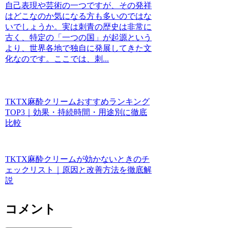
自己表現や芸術の一つですが、その発祥
はどこなのか気になる方も多いのではな
いでしょうか。実は刺青の歴史は非常に
古く、特定の「一つの国」が起源という
より、世界各地で独自に発展してきた文
化なのです。ここでは、刺...
TKTX麻酔クリームおすすめランキング
TOP3｜効果・持続時間・用途別に徹底
比較
TKTX麻酔クリームが効かないときのチ
ェックリスト｜原因と改善方法を徹底解
説
コメント