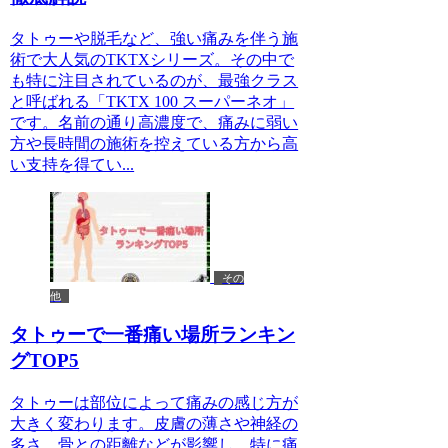
タトゥーや脱毛など、強い痛みを伴う施
術で大人気のTKTXシリーズ。その中で
も特に注目されているのが、最強クラス
と呼ばれる「TKTX 100 スーパーネオ」
です。名前の通り高濃度で、痛みに弱い
方や長時間の施術を控えている方から高
い支持を得てい...
その
他
タトゥーで一番痛い場所ランキン
グTOP5
タトゥーは部位によって痛みの感じ方が
大きく変わります。皮膚の薄さや神経の
多さ、骨との距離などが影響し、特に痛