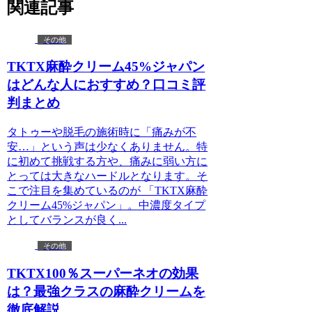
関連記事
その他
TKTX麻酔クリーム45%ジャパン
はどんな人におすすめ？口コミ評
判まとめ
タトゥーや脱毛の施術時に「痛みが不
安…」という声は少なくありません。特
に初めて挑戦する方や、痛みに弱い方に
とっては大きなハードルとなります。そ
こで注目を集めているのが 「TKTX麻酔
クリーム45%ジャパン」。中濃度タイプ
としてバランスが良く...
その他
TKTX100％スーパーネオの効果
は？最強クラスの麻酔クリームを
徹底解説