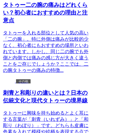
タトゥー二の腕の痛みはどれくら
い？初心者におすすめの理由と注
意点
タトゥーを入れる部位として人気の高い
「二の腕」。特に外側は痛みが比較的少
なく、初心者にもおすすめの場所といわ
れています。しかし、同じ二の腕でも外
側と内側では痛みの感じ方が大きく違う
ことをご存じでしょうか？ここでは、二
の腕タトゥーの痛みの特徴...
その他
刺青と和彫りの違いとは？日本の
伝統文化と現代タトゥーの境界線
タトゥーに興味を持ち始めるとよく耳に
する言葉が「刺青（いれずみ）」と「和
彫り（わぼり）」です。どちらも皮膚に
色素を入れて模様や絵柄を表現する点で