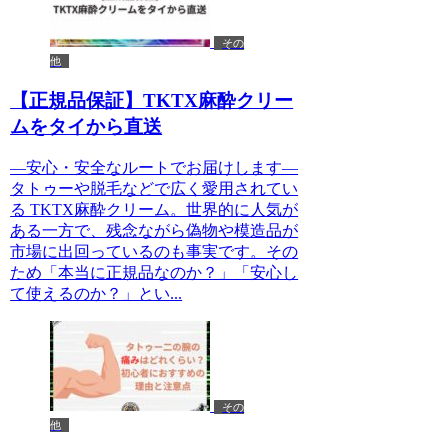
その
他
【正規品保証】TKTX麻酔クリー
ムをタイから直送
—安心・安全なルートでお届けします—
タトゥーや脱毛などで広く愛用されてい
る TKTX麻酔クリーム。世界的に人気が
ある一方で、残念ながら偽物や模造品が
市場に出回っているのも事実です。その
ため「本当に正規品なのか？」「安心し
て使えるのか？」とい...
その
他