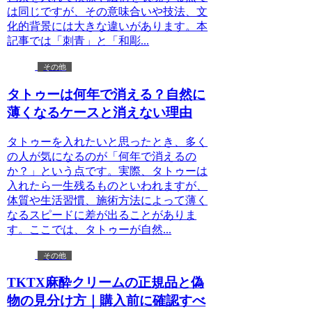
は同じですが、その意味合いや技法、文
化的背景には大きな違いがあります。本
記事では「刺青」と「和彫...
その他
タトゥーは何年で消える？自然に
薄くなるケースと消えない理由
タトゥーを入れたいと思ったとき、多く
の人が気になるのが「何年で消えるの
か？」という点です。実際、タトゥーは
入れたら一生残るものといわれますが、
体質や生活習慣、施術方法によって薄く
なるスピードに差が出ることがありま
す。ここでは、タトゥーが自然...
その他
TKTX麻酔クリームの正規品と偽
物の見分け方｜購入前に確認すべ