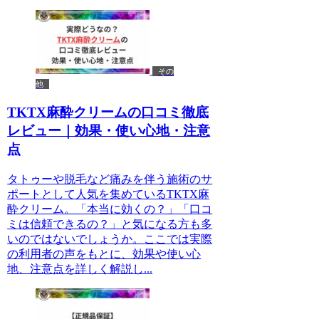
その
他
TKTX麻酔クリームの口コミ徹底
レビュー｜効果・使い心地・注意
点
タトゥーや脱毛など痛みを伴う施術のサ
ポートとして人気を集めているTKTX麻
酔クリーム。「本当に効くの？」「口コ
ミは信頼できるの？」と気になる方も多
いのではないでしょうか。ここでは実際
の利用者の声をもとに、効果や使い心
地、注意点を詳しく解説し...