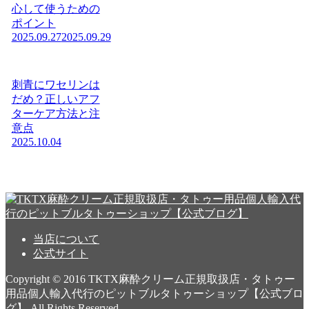
心して使うための
ポイント
2025.09.27
2025.09.29
刺青にワセリンは
だめ？正しいアフ
ターケア方法と注
意点
2025.10.04
当店について
公式サイト
Copyright © 2016 TKTX麻酔クリーム正規取扱店・タトゥー
用品個人輸入代行のピットブルタトゥーショップ【公式ブロ
グ】 All Rights Reserved.